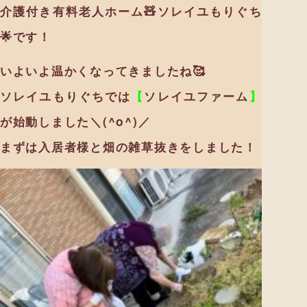
介護付き有料老人ホーム🧸ソレイユもりぐち
🌟です！
いよいよ温かくなってきましたね🥰
ソレイユもりぐちでは
【
ソレイユファーム
】
が始動しました＼(^o^)／
まずは入居者様と畑の雑草抜きをしました！